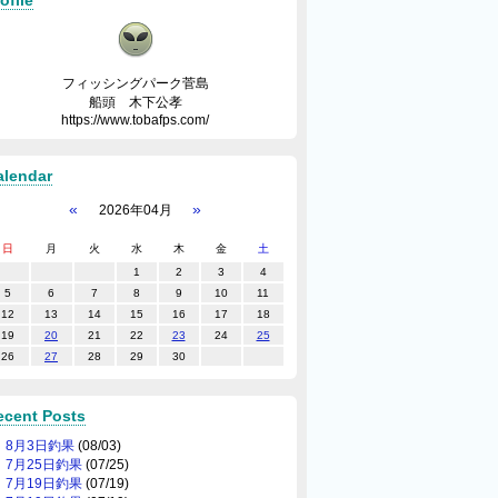
ofile
フィッシングパーク菅島
船頭 木下公孝
https://www.tobafps.com/
alendar
«
»
2026年04月
日
月
火
水
木
金
土
1
2
3
4
5
6
7
8
9
10
11
12
13
14
15
16
17
18
19
20
21
22
23
24
25
26
27
28
29
30
ecent Posts
8月3日釣果
(08/03)
7月25日釣果
(07/25)
7月19日釣果
(07/19)