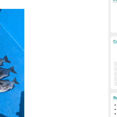
Pr
C
R