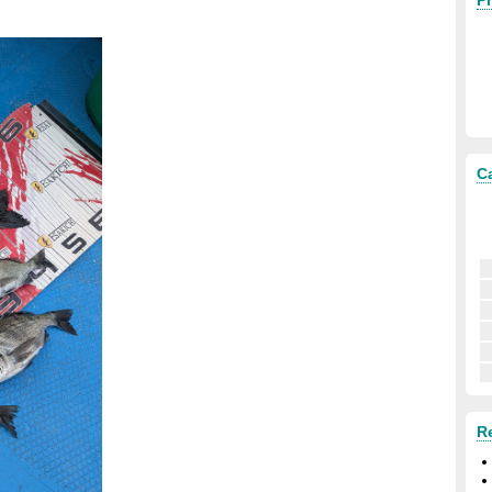
Pr
C
R