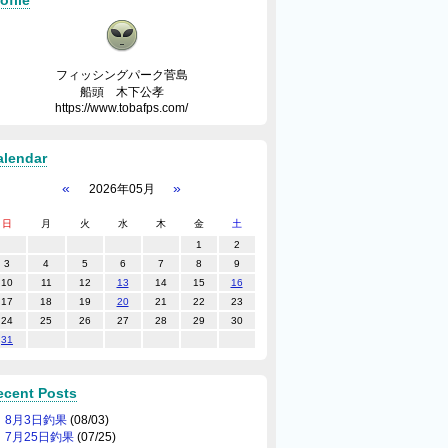
ofile
フィッシングパーク菅島
船頭 木下公孝
https://www.tobafps.com/
alendar
«
»
2026年05月
日
月
火
水
木
金
土
1
2
3
4
5
6
7
8
9
10
11
12
13
14
15
16
17
18
19
20
21
22
23
24
25
26
27
28
29
30
31
ecent Posts
8月3日釣果
(08/03)
7月25日釣果
(07/25)