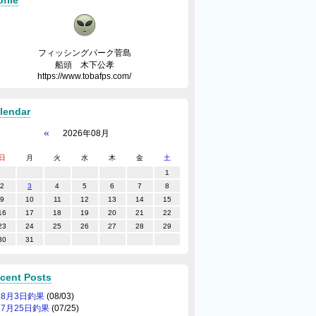
ofile
フィッシングパーク菅島
船頭 木下公孝
https://www.tobafps.com/
lendar
«
2026年08月
日
月
火
水
木
金
土
1
2
3
4
5
6
7
8
9
10
11
12
13
14
15
16
17
18
19
20
21
22
23
24
25
26
27
28
29
30
31
cent Posts
8月3日釣果
(08/03)
7月25日釣果
(07/25)