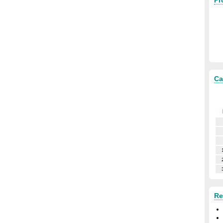
Pr
Ca
Re