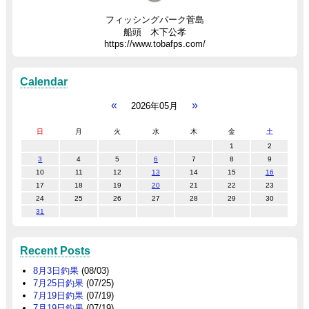
フィッシングパーク菅島
船頭 木下公孝
https://www.tobafps.com/
Calendar
«
»
2026年05月
日
月
火
水
木
金
土
1
2
3
4
5
6
7
8
9
10
11
12
13
14
15
16
17
18
19
20
21
22
23
24
25
26
27
28
29
30
31
Recent Posts
8月3日釣果
(08/03)
7月25日釣果
(07/25)
7月19日釣果
(07/19)
7月19日釣果
(07/19)